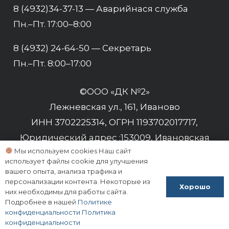
8 (4932)34-37-13 — Аварийнася служба
Пн.–Пт. 17:00–8:00
8 (4932) 24-64-50 — Cекретарь
Пн.–Пт. 8:00–17:00
©
ООО «ДК №2»
Лежневская ул., 161, Иваново
ИНН
3702225314
, ОГРН
1193702017717
,
Юридический адрес :153009, Ивановская
Мы используем cookies Наш сайт
область, г Иваново, Лежневская ул, д. 161
использует файлы cookie для улучшения
вашего опыта, анализа трафика и
Политика конфиденциальности
персонализации контента. Некоторые из
Хорошо
них необходимы для работы сайта.
Согласие на обработку персональных
Подробнее в нашей
Политике
данных
конфиденциальности
Политика
конфиденциальности